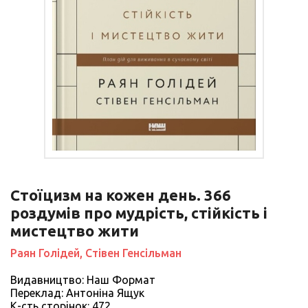
Стоїцизм на кожен день. 366
роздумів про мудрість, стійкість і
мистецтво жити
Раян Голідей, Стівен Генсільман
Видавництво: Наш Формат
Переклад: Антоніна Ящук
К-сть сторiнок: 472