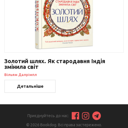
Золотий шлях. Як стародавня Індія
змінила світ
Вільям Далрімпл
Детальніше
Приєднуйтесь до нас:
© 2026 Bookdog. Всі права застережено.