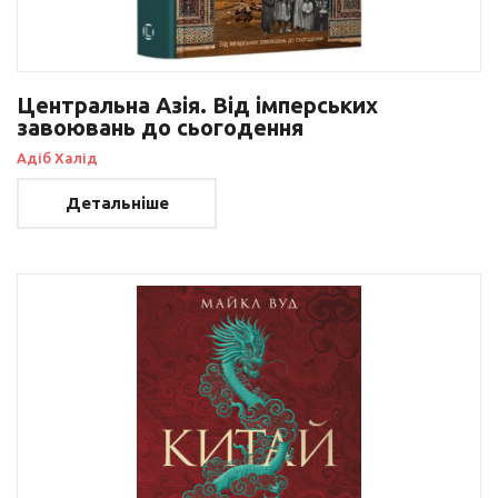
Центральна Азія. Від імперських
завоювань до сьогодення
Адіб Халід
Детальніше