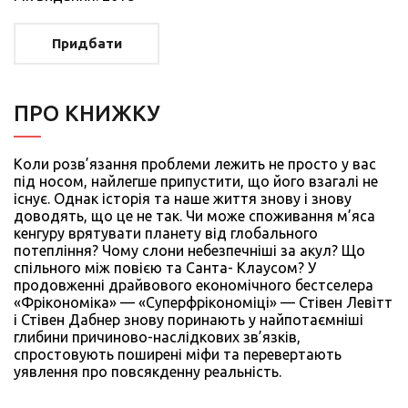
Придбати
ПРО КНИЖКУ
Коли розв’язання проблеми лежить не просто у вас
під носом, найлегше припустити, що його взагалі не
існує. Однак історія та наше життя знову і знову
доводять, що це не так. Чи може споживання м’яса
кенгуру врятувати планету від глобального
потепління? Чому слони небезпечніші за акул? Що
спільного між повією та Санта- Клаусом? У
продовженні драйвового економічного бестселера
«Фрікономіка» — «Суперфрікономіці» — Стівен Левітт
і Стівен Дабнер знову поринають у найпотаємніші
глибини причиново-наслідкових зв’язків,
спростовують поширені міфи та перевертають
уявлення про повсякденну реальність.