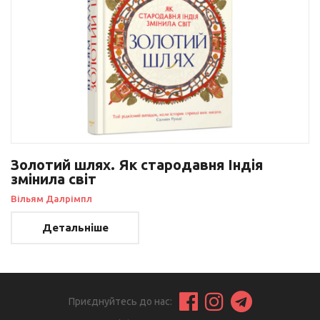
Золотий шлях. Як стародавня Індія
змінила світ
Вільям Далрімпл
Детальніше
Приєднуйтесь до нас: