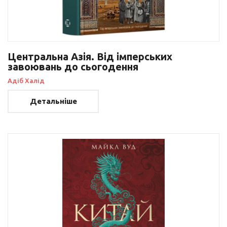
Центральна Азія. Від імперських
завоювань до сьогодення
Адіб Халід
Детальніше