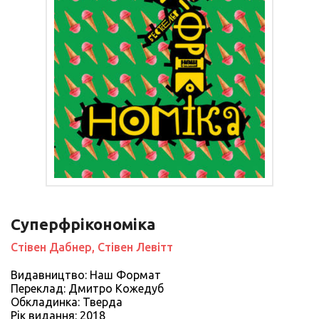
Суперфрікономіка
Стівен Дабнер, Стівен Левітт
Видавництво: Наш Формат
Переклад: Дмитро Кожедуб
Обкладинка: Тверда
Рiк видання: 2018