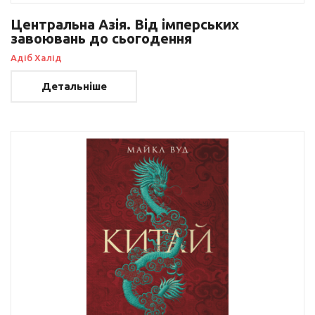
Центральна Азія. Від імперських
завоювань до сьогодення
Адіб Халід
Детальніше