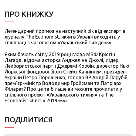
ПРО КНИЖКУ
Легендарний прогноз на наступний рік від експертів
журналу The Economist, який в Україні виходить у
співпраці з часописом «Український тиждень»
.
Яким бачать світ у 2019 році глава МВФ Крістін
Лагард, відома акторка Анджеліна Джолі, лідер
Лейбористської партії Джеремі Корбін, директор Нью-
Йорксьої фондової біржі Стейсі Каннінгем, президент
України Петро Порошенко, голова ВР Андрій Парубій,
прем'єр-міністр Володимир Гройсман та Патріарх
Філарет? Про це та більше ви можете прочитати у
спільного проекті «Українського тижня» та The
Economist «Світ у 2019-му».
ПОДIЛИТИСЯ