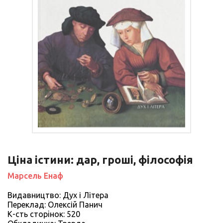
Ціна істини: дар, гроші, філософія
Марсель Енаф
Видавництво: Дух і Літера
Переклад: Олексій Панич
К-сть сторiнок: 520