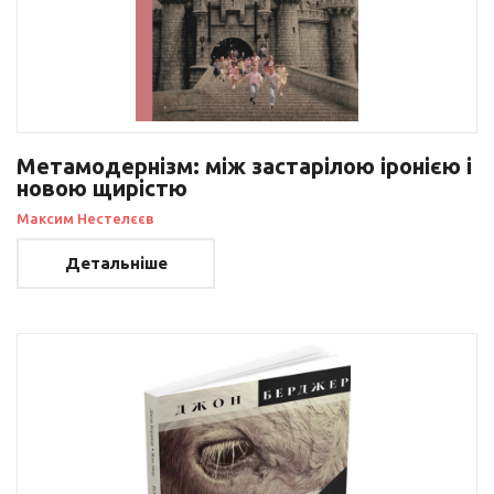
Метамодернізм: між застарілою іронією і
новою щирістю
Максим Нестелєєв
Детальніше