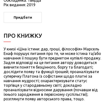
Обкладинка: Тверда
Рiк видання: 2019
Придбати
ПРО КНИЖКУ
У книзі «Ціна істини: дар, гроші, філософія» Марсель
Енаф порушує питання про те, чи може істина та/або
навчання її пошуку бути предметом купівлі-продажу.
Задля відповіді на це питання автору доводиться
вивчити поняття безцінного, боргу та благодаті;
дослідити появу та функції грошей; проаналізувати
суперечку Платона із софістами щодо платні за
навчання мудрості; охарактеризувати статус
торгівця у стародавньому світі; докладно
проаналізувати відносини дарування (почавши від
їхнього зародження в первісному суспільстві);
розглянути появу авторського права, тощо.