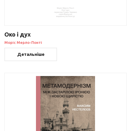
Око і дух
Моріс Мерло-Понті
Детальніше