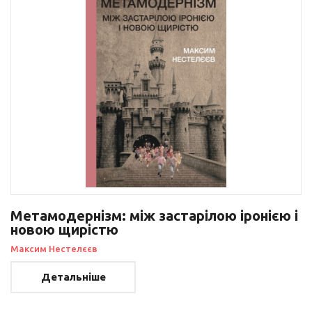
Метамодернізм: між застарілою іронією і
новою щирістю
Максим Нестелєєв
Детальніше