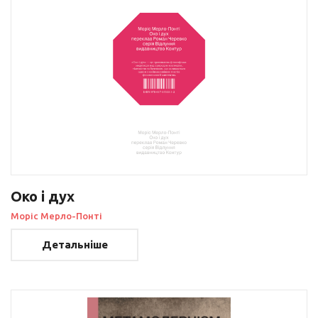
Око і дух
Моріс Мерло-Понті
Детальніше