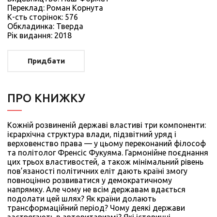
Переклад: Роман Корнута
К-сть сторiнок: 576
Обкладинка: Тверда
Рiк видання: 2018
Придбати
ПРО КНИЖКУ
Кожній розвиненій державі властиві три компоненти:
ієрархічна структура влади, підзвітний уряд і
верховенство права — у цьому переконаний філософ
та політолог Френсіс Фукуяма. Гармонійне поєднання
цих трьох властивостей, а також мінімальний рівень
пов’язаності політичних еліт дають країні змогу
повноцінно розвиватися у демократичному
напрямку. Але чому не всім державам вдається
подолати цей шлях? Як країни долають
трансформаційний період? Чому деякі держави