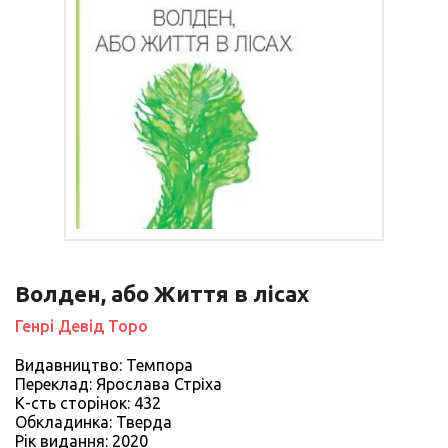
Волден, або Життя в лісах
Генрі Девід Торо
Видавництво: Темпора
Переклад: Ярослава Стріха
К-сть сторiнок: 432
Обкладинка: Тверда
Рiк видання: 2020