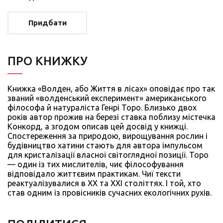
Придбати
ПРО КНИЖКУ
Книжка «Волден, або Життя в лісах» оповідає про так
званий «волденський експеримент» американського
філософа й натураліста Генрі Торо. Близько двох
років автор прожив на березі ставка поблизу містечка
Конкорд, а згодом описав цей досвід у книжці.
Спостереження за природою, вирощування рослин і
будівництво хатини стають для автора імпульсом
для кристалізації власної світоглядної позиції. Торо
— один із тих мислителів, чиє філософування
відповідало життєвим практикам. Чиї тексти
реактуалізувалися в ХХ та ХХІ століттях. І той, хто
став одним із провісників сучасних екологічних рухів.