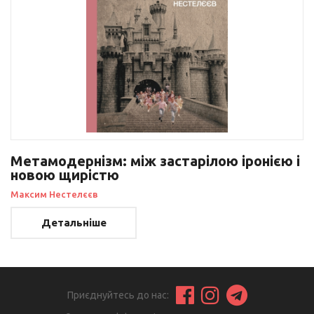
Метамодернізм: між застарілою іронією і
новою щирістю
Максим Нестелєєв
Детальніше
Приєднуйтесь до нас: