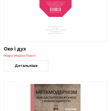
Око і дух
Моріс Мерло-Понті
Детальніше