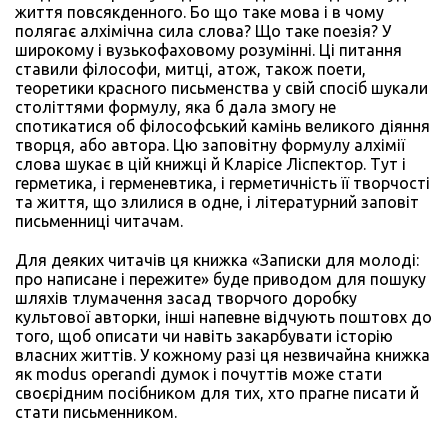
життя повсякденного. Бо що таке мова і в чому
полягає алхімічна сила слова? Що таке поезія? У
широкому і вузькофаховому розумінні. Ці питання
ставили філософи, митці, атож, також поети,
теоретики красного письменства у свій спосіб шукали
століттями формулу, яка б дала змогу не
спотикатися об філософський камінь великого діяння
творця, або автора. Цю заповітну формулу алхімії
слова шукає в цій книжці й Кларісе Ліспектор. Тут і
герметика, і герменевтика, і герметичність її творчості
та життя, що злилися в одне, і літературний заповіт
письменниці читачам.
Для деяких читачів ця книжка «Записки для молоді:
про написане і пережите» буде приводом для пошуку
шляхів тлумачення засад творчого доробку
культової авторки, інші напевне відчують поштовх до
того, щоб описати чи навіть закарбувати історію
власних життів. У кожному разі ця незвичайна книжка
як modus operandi думок і почуттів може стати
своєрідним посібником для тих, хто прагне писати й
стати письменником.