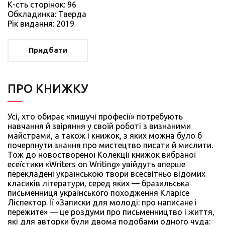
К-сть сторiнок: 96
Обкладинка: Тверда
Рiк видання: 2019
Придбати
ПРО КНИЖКУ
Усі, хто обирає «пишучі професії» потребують
навчання й звіряння у своїй роботі з визнаними
майстрами, а також і книжок, з яких можна було б
почерпнути знання про мистецтво писати й мислити.
Тож до новоствореної Колекції книжок вибраної
есеїстики «Writers on Writing» увійдуть вперше
перекладені українською твори всесвітньо відомих
класиків літератури, серед яких — бразильська
письменниця українського походження Кларісе
Ліспектор. Її «Записки для молоді: про написане і
пережите» — це роздуми про письменництво і життя,
які для авторки були двома подобами одного чуда: