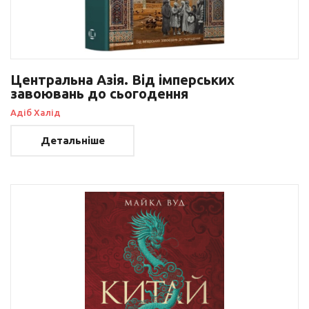
Центральна Азія. Від імперських
завоювань до сьогодення
Адіб Халід
Детальніше