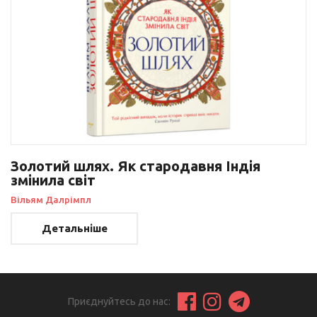
Золотий шлях. Як стародавня Індія
змінила світ
Вільям Далрімпл
Детальніше
Приєднуйтесь до нас: