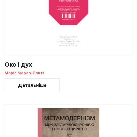
Око і дух
Моріс Мерло-Понті
Детальніше