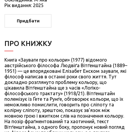
Рiк видання: 2025
Придбати
ПРО КНИЖКУ
Книга «Зауваги про кольори» (1977) відомого
австрійського філософа Людвіґа Вітґенштайна (1889–
1951) — це впорядковані Елізабет Енском зауваги, які
філософ написав в останні роки свого життя. Тут
докладно розглянуто проблему кольору, що
цікавила Вітґенштайна ще з часів «Логіко-
філософського трактату» (1918/21). Вітґенштайн
полемізує із Ґете та Рунґе, обговорює кольори, що їх
неможливо помислити, говорить про сліпоту та
колірну сліпоту, зрештою, показує зв’язок між
мовною грою і вжитком слів на позначення кольору.
На позір фраґментований та хаотичний, текст
Вітґенштайна, з одного боку, пропонує новий погляд