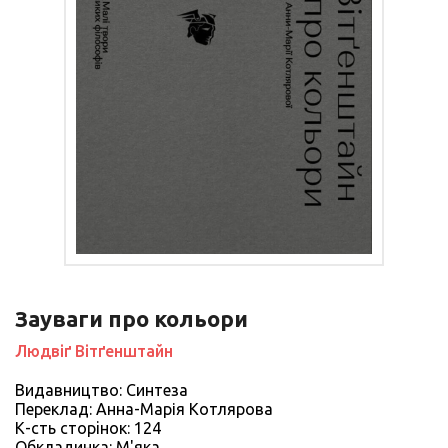
Зауваги про кольори
Людвіґ Вітґенштайн
Видавництво: Синтеза
Переклад: Анна-Марія Котлярова
К-сть сторiнок: 124
Обкладинка: М'яка