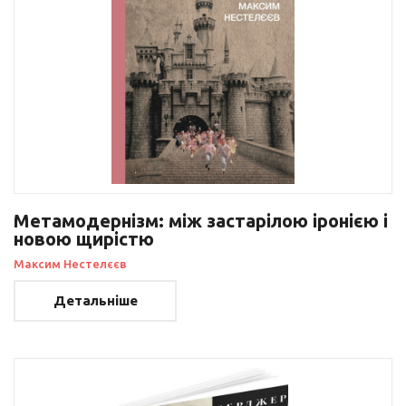
Метамодернізм: між застарілою іронією і
новою щирістю
Максим Нестелєєв
Детальніше