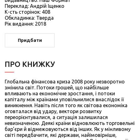
Видавництво: Наш Формат
Переклад: Андрій Іщенко
К-сть сторiнок: 408
Обкладинка: Тверда
Рiк видання: 2018
Придбати
ПРО КНИЖКУ
Глобальна фінансова криза 2008 року незворотно
змінила світ. Потоки грошей, що найбільше
впливають на економічне зростання, і потоки
капіталу між країнами уповільнилися внаслідок її
виникнення. Навіть після того як світова економіка
оговталася від удару, вектори розвитку
переорієнтувалися, а ситуація залишилася
невизначеною. Деякі країни відновлюють торговельні
бар’єри й відмежовуються від інших. Як у мінливому
світі передбачити, які держави, найімовірніше,