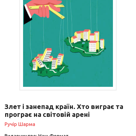
Злет і занепад країн. Хто виграє та
програє на світовій арені
Ручір Шарма