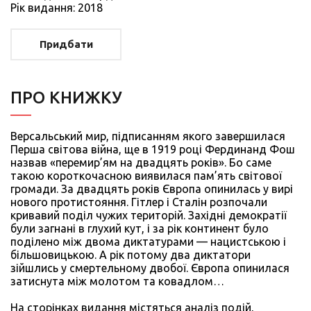
Рiк видання: 2018
Придбати
ПРО КНИЖКУ
Версальський мир, підписанням якого завершилася
Перша світова війна, ще в 1919 році Фердинанд Фош
назвав «перемир’ям на двадцять років». Бо саме
такою короткочасною виявилася пам’ять світової
громади. За двадцять років Європа опинилась у вирі
нового протистояння. Гітлер і Сталін розпочали
кривавий поділ чужих територій. Західні демократії
були загнані в глухий кут, і за рік континент було
поділено між двома диктатурами — нацистською і
більшовицькою. А рік потому два диктатори
зійшлись у смертельному двобої. Європа опинилася
затиснута між молотом та ковадлом…
На сторінках видання містяться аналіз подій,