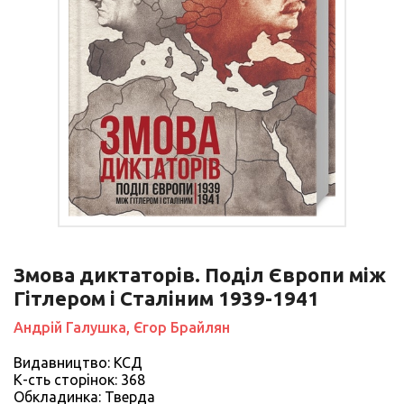
Змова диктаторів. Поділ Європи між
Гітлером і Сталіним 1939-1941
Андрій Галушка, Єгор Брайлян
Видавництво: КСД
К-сть сторiнок: 368
Обкладинка: Тверда