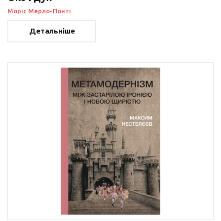
Моріс Мерло-Понті
Детальніше