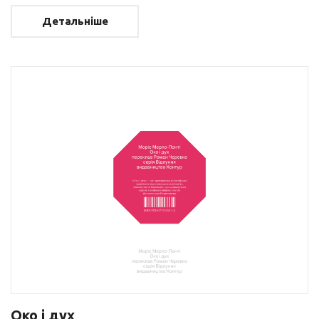
Детальніше
Око і дух