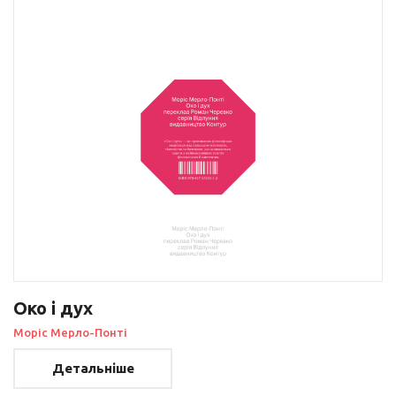
Око і дух
Моріс Мерло-Понті
Детальніше