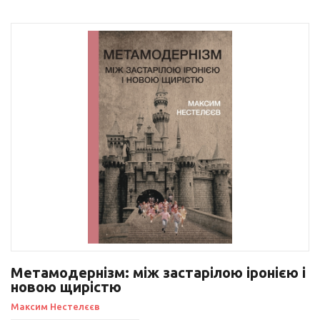
Метамодернізм: між застарілою іронією і
новою щирістю
Максим Нестелєєв