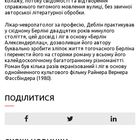
колажу, потоку свідомості та відтворення
справжнього питомого мовлення вулиці, без звичної
авторської літературної обробки.
Лікар-невропатолог за професію, Деблін практикував
у східному Берліні двадцятих років минулого
століття, цей досвід і ліг в основу «Берлін
Алексендерплац», дозволивши його автору
буквально зробити зліпок життя тогочасного Берліна
і перенести його на сторінки роману у всьому його
калейдоскопічному багатогранному різноманітті.
Роман був кілька разів екранізований і ліг в основу
однойменного культового фільму Райнера Вернера
Фассбіндера (1980).
ПОДIЛИТИСЯ