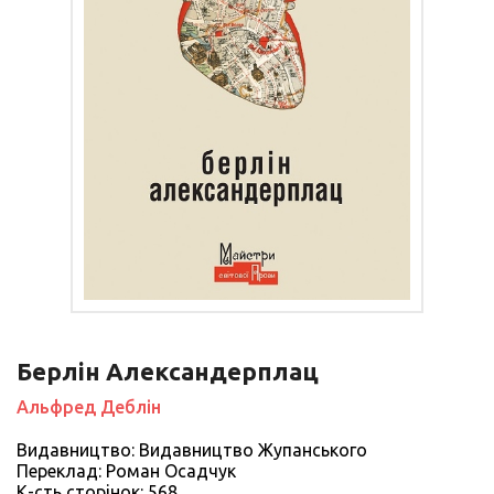
Берлін Александерплац
Альфред Деблін
Видавництво: Видавництво Жупанського
Переклад: Роман Осадчук
К-сть сторiнок: 568