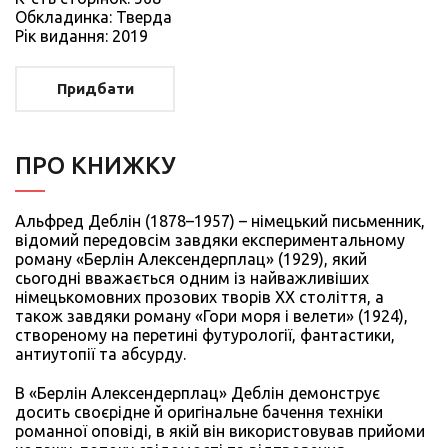
Обкладинка: Тверда
Рiк видання: 2019
Придбати
ПРО КНИЖКУ
Альфред Деблін (1878–1957) – німецький письменник,
відомий передовсім завдяки експериментальному
роману «Берлін Алексендерплац» (1929), який
сьогодні вважається одним із найважливіших
німецькомовних прозових творів ХХ століття, а
також завдяки роману «Гори моря і велети» (1924),
створеному на перетині футурології, фантастики,
антиутопії та абсурду.
В «Берлін Алексендерплац» Деблін демонструє
досить своєрідне й оригінальне бачення техніки
романної оповіді, в якій він використовував прийоми