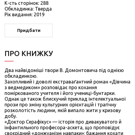
К-сть сторiнок: 288
Обкладинка: Тверда
Рiк видання: 2019
Придбати
ПРО КНИЖКУ
Два найвідоміші твори В. Домонтовича під однією
обкладинкою.
Захопливий і доволі екстраваґантний роман «Дівчина
з ведмедиком» розповідає про кохання
поміркованого учителя і його учениці-бунтарки.
Однак це також блискучий приклад інтелектуальної
прози про зміну культурних орієнтацій і трагічну
розколотість людини, якій випало жити у кризову
добу.
«Доктор Серафікус» — історія про дивакуватого й
інфантильного професора-аскета, що проповідує
своєрідний «донжуанізм навпаки»: бажання кохати