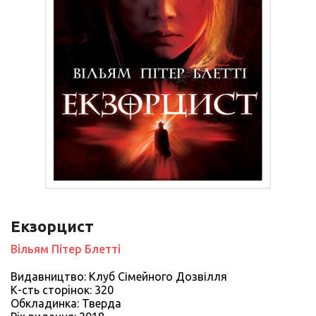
Екзорцист
Вільям Пітер Блетті
Видавництво: Клуб Сімейного Дозвілля
К-сть сторiнок: 320
Обкладинка: Тверда