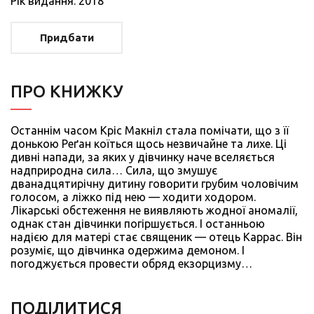
Рiк видання: 2018
Придбати
ПРО КНИЖКУ
Останнім часом Кріс Макніл стала помічати, що з її
донькою Реґан коїться щось незвичайне та лихе. Ці
дивні напади, за яких у дівчинку наче вселяється
надприродна сила… Сила, що змушує
дванадцятирічну дитину говорити грубим чоловічим
голосом, а ліжко під нею — ходити ходором.
Лікарські обстеження не виявляють жодної аномалії,
однак стан дівчинки погіршується. І останньою
надією для матері стає священик — отець Каррас. Він
розуміє, що дівчинка одержима демоном. І
погоджується провести обряд екзорцизму…
ПОДIЛИТИСЯ