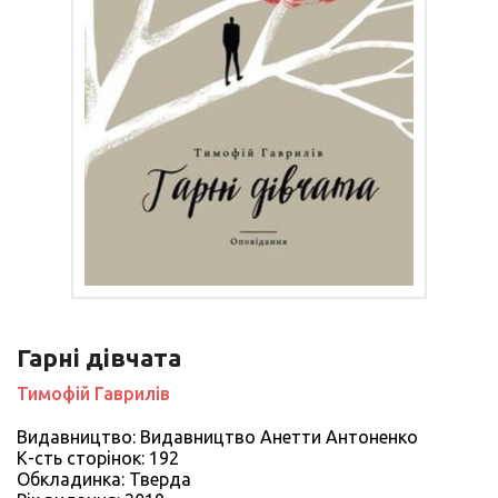
Гарні дівчата
Тимофій Гаврилів
Видавництво: Видавництво Анетти Антоненко
К-сть сторiнок: 192
Обкладинка: Тверда