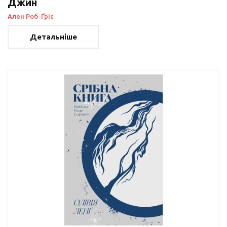
Джин
Ален Роб-Ґріє
Детальніше