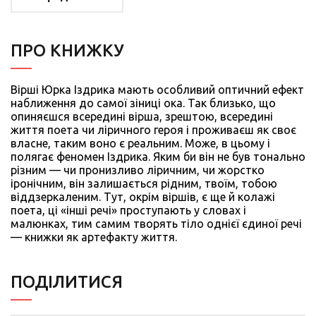
ПРО КНИЖКУ
Вірші Юрка Іздрика мають особливий оптичний ефект
наближення до самої зіниці ока. Так близько, що
опиняєшся всередині вірша, зрештою, всередині
життя поета чи ліричного героя і проживаєш як своє
власне, таким воно є реальним. Може, в цьому і
полягає феномен Іздри­ка. Яким би він не був тонально
різним — чи пронизливо ліричним, чи жорст­ко
іронічним, він залишається рідним, твоїм, тобою
віддзеркаленим. Тут, окрім віршів, є ще й колажі
поета, ці «інші речі» проступають у словах і
малюнках, тим самим творять тіло однієї єдиної речі
— книжки як артефакту життя.
ПОДIЛИТИСЯ