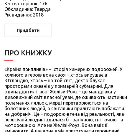
К-сть сторiнок: 176
Обкладинка: Тверда
Рiк видання: 2018
Придбати
ПРО КНИЖКУ
«Країна припливів» – історія химерних подорожей. У
кожного з героїв вона своя – хтось вирушає в
Ютландію, хтось – на той світ, дехто блукає
просторами океанів у примарній субмарині. Для
одинадцятилітньої Желізи-Роуз – це мандрівка у
дивовижний світ власної уяви, де оживають частинки
поламаних ляльок, мерці перетворюються на
болотяних людей, а світлячки прилітають побажати
на добраніч. Це – подорож-втеча від реальності, яка
пересічній людині здалася б трагічною, гнітючою та
моторошною. Але не Желізі-Роуз. Вона вміє її
змінювати. А ще вона вміє приготувати героїновий