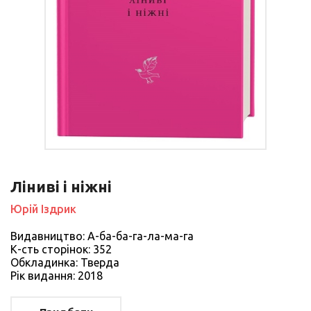
Ліниві і ніжні
Юрій Іздрик
Видавництво: А-ба-ба-га-ла-ма-га
К-сть сторiнок: 352
Обкладинка: Тверда
Рiк видання: 2018