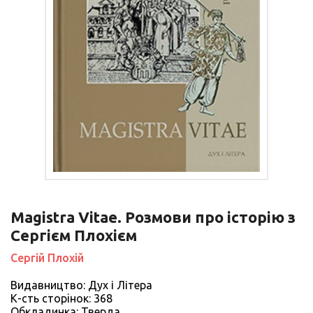
Magistra Vitae. Розмови про історію з
Сергієм Плохієм
Сергій Плохій
Видавництво: Дух і Літера
К-сть сторiнок: 368
Обкладинка: Тверда