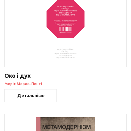
Око і дух
Моріс Мерло-Понті
Детальніше