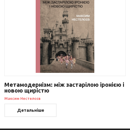
Метамодернізм: між застарілою іронією і
новою щирістю
Максим Нестелєєв
Детальніше