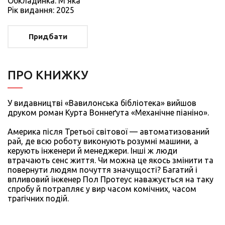
Обкладинка: М'яка
Рiк видання: 2025
Придбати
ПРО КНИЖКУ
У видавництві «Вавилонська бібліотека» вийшов
друком роман Курта Воннеґута «Механічне піаніно».
Америка після Третьої світової — автоматизований
рай, де всю роботу виконують розумні машини, а
керують інженери й менеджери. Інші ж люди
втрачають сенс життя. Чи можна це якось змінити та
повернути людям почуття значущості? Багатий і
впливовий інженер Пол Протеус наважується на таку
спробу й потрапляє у вир часом комічних, часом
трагічних подій.