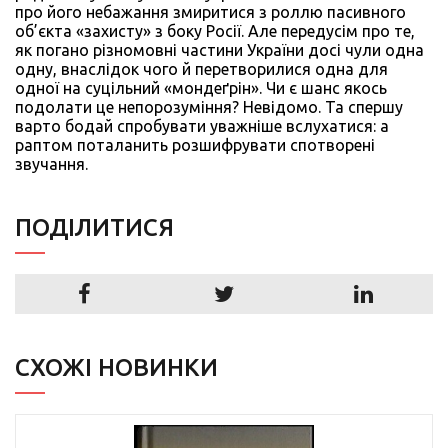
про його небажання змиритися з роллю пасивного
об’єкта «захисту» з боку Росії. Але передусім про те,
як погано різномовні частини України досі чули одна
одну, внаслідок чого й перетворилися одна для
одної на суцільний «мондеґрін». Чи є шанс якось
подолати це непорозуміння? Невідомо. Та спершу
варто бодай спробувати уважніше вслухатися: а
раптом поталанить розшифрувати спотворені
звучання.
ПОДIЛИТИСЯ
СХОЖІ НОВИНКИ