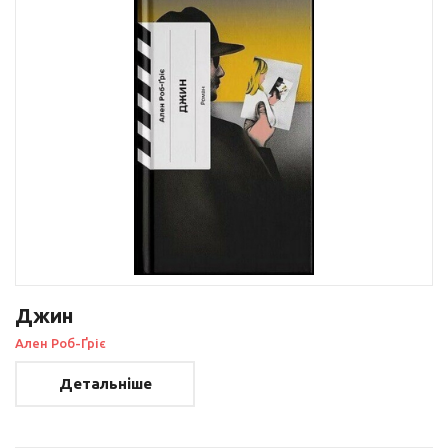
Джин
Ален Роб-Ґріє
Детальніше