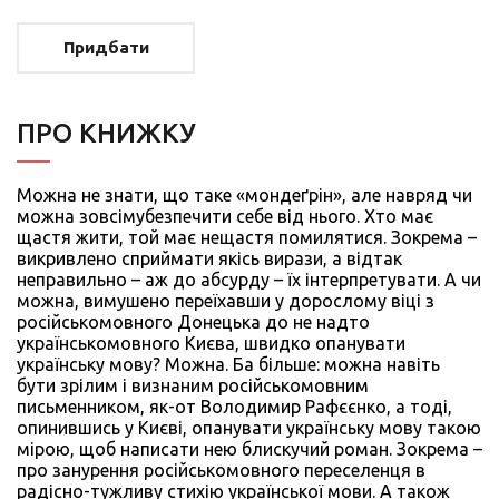
Придбати
ПРО КНИЖКУ
Можна не знати, що таке «мондеґрін», але навряд чи
можна зовсімубезпечити себе від нього. Хто має
щастя жити, той має нещастя помилятися. Зокрема –
викривлено сприймати якісь вирази, а відтак
неправильно – аж до абсурду – їх інтерпретувати. А чи
можна, вимушено переїхавши у дорослому віці з
російськомовного Донецька до не надто
українськомовного Києва, швидко опанувати
українську мову? Можна. Ба більше: можна навіть
бути зрілим і визнаним російськомовним
письменником, як-от Володимир Рафєєнко, а тоді,
опинившись у Києві, опанувати українську мову такою
мірою, щоб написати нею блискучий роман. Зокрема –
про занурення російськомовного переселенця в
радісно-тужливу стихію української мови. А також