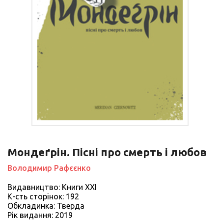
Мондеґрін. Пісні про смерть і любов
Володимир Рафєєнко
Видавництво: Книги XXI
К-сть сторiнок: 192
Обкладинка: Тверда
Рiк видання: 2019