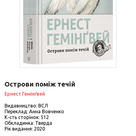
Острови поміж течій
Ернест Гемінґвей
Видавництво: ВСЛ
Переклад: Анна Вовченко
К-сть сторiнок: 512
Обкладинка: Тверда
Рiк видання: 2020