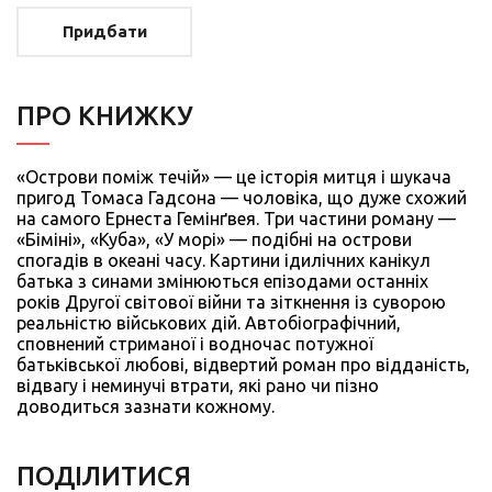
Придбати
ПРО КНИЖКУ
«Острови поміж течій» — це історія митця і шукача
пригод Томаса Гадсона — чоловіка, що дуже схожий
на самого Ернеста Гемінґвея. Три частини роману —
«Біміні», «Куба», «У морі» — подібні на острови
спогадів в океані часу. Картини ідилічних канікул
батька з синами змінюються епізодами останніх
років Другої світової війни та зіткнення із суворою
реальністю військових дій. Автобіо­графічний,
сповнений стриманої і водночас потужної
батьківської любові, відвертий роман про відданість,
відвагу і неминучі втрати, які рано чи піз­но
доводиться зазнати кожному.
ПОДIЛИТИСЯ