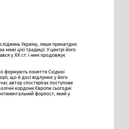
осліджень Україну, лише принагідно
 межі цієї традиції. У центрі його
вся у ХХ ст. і нині продовжує
що формують поняття Східної
орії, що й досі відлунює у його
час автор спостерігає поступове
волічні кордони Європи сьогодні
континентальний форпост, який у