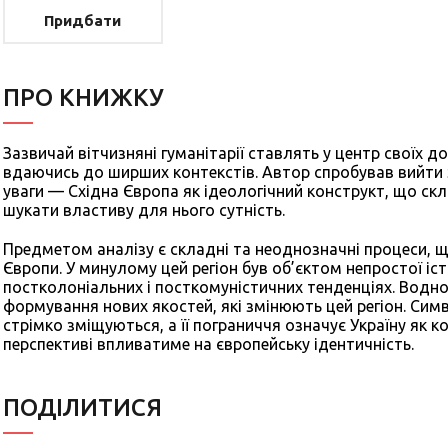
Придбати
ПРО КНИЖКУ
Зазвичай вітчизняні гуманітарії ставлять у центр своїх д
вдаючись до ширших контекстів. Автор спробував вийти за
уваги — Східна Європа як ідеологічний конструкт, що скла
шукати властиву для нього сутність.
Предметом аналізу є складні та неоднозначні процеси, 
Європи. У минулому цей регіон був об’єктом непростої іст
постколоніальних і посткомуністичних тенденціях. Водно
формування нових якостей, які змінюють цей регіон. Сим
стрімко зміщуються, а її пограниччя означує Україну як 
перспективі впливатиме на європейську ідентичність.
ПОДIЛИТИСЯ