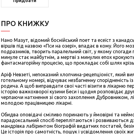
Придбати
ПРО КНИЖКУ
Нано Мазут, відомий боснійський поет та есеїст з канад
віршів під назвою «Пси на озері», впадає в кому. Його мо
подразників, творить паралельний світ, у якому спогади
минуле стає майбутнім, а мертві з минулих епох крокуют
фантасмагорійну процесію, що прокладає собі шлях крізь
Аріф Невзеті, непоказний хлопчина-рецепціоніст, який в
готельному номері, відчуває незбагненну спорідненість із
родича. А щоб виправдати свої часті візити в лікарню пе
історію важкохворої кузини Беси і щодня розповідає друго
черпаючи натхнення зі свого захоплення Дубровником, 
молодою працівницею лікарні.
Обидва оповідачі сміливо поринають у ймовірні та неймов
парадоксальний спосіб переплітаються і розвиваються дз
мандрівка лабіринтом біографій видатних постатей, безім
Це історія про самотність, пошук і усвідомлення своїх жи