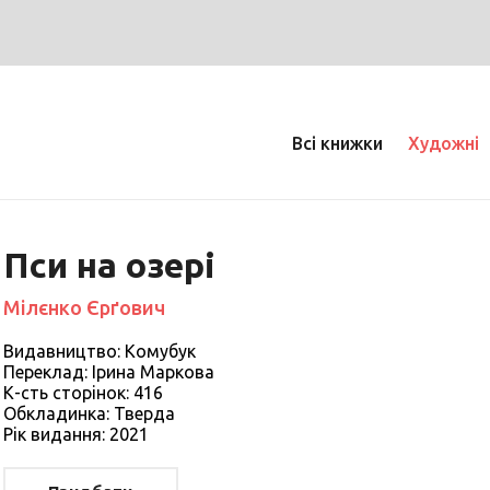
Всі книжки
Художні
Пси на озері
Мілєнко Єрґович
Видавництво: Комубук
Переклад: Ірина Маркова
К-сть сторiнок: 416
Обкладинка: Тверда
Рiк видання: 2021