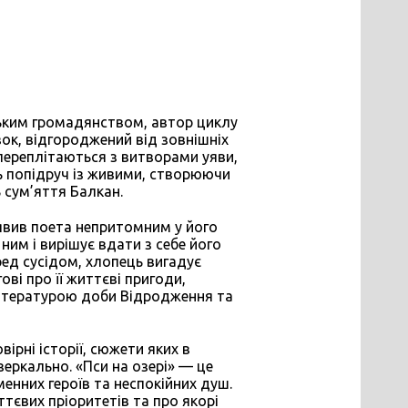
ським громадянством, автор циклу
зок, відгороджений від зовнішніх
 переплітаються з витворами уяви,
ь попідруч із живими, створюючи
 сум’яття Балкан.
иявив поета непритомним у його
 ним і вирішує вдати з себе його
ред сусідом, хлопець вигадує
ві про її життєві пригоди,
літературою доби Відродження та
ірні історії, сюжети яких в
еркально. «Пси на озері» — це
енних героїв та неспокійних душ.
ттєвих пріоритетів та про якорі