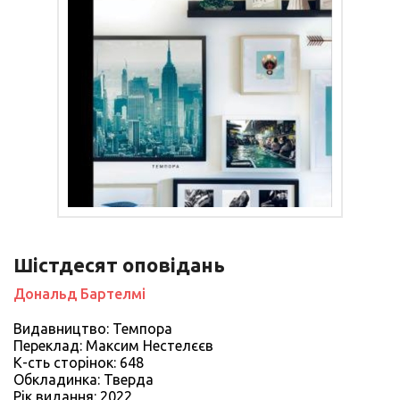
Шістдесят оповідань
Дональд Бартелмі
Видавництво: Темпора
Переклад: Максим Нестелєєв
К-сть сторiнок: 648
Обкладинка: Тверда
Рiк видання: 2022