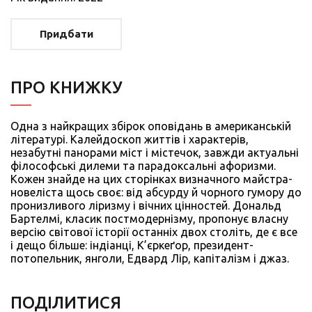
Придбати
ПРО КНИЖКУ
Одна з найкращих збірок оповідань в американській
літературі. Калейдоскоп життів і характерів,
незабутні панорами міст і містечок, завжди актуальні
філософські дилеми та парадоксальні афоризми.
Кожен знайде на цих сторінках визначного майстра-
новеліста щось своє: від абсурду й чорного гумору до
пронизливого ліризму і вічних цінностей. Дональд
Бартелмі, класик постмодернізму, пропонує власну
версію світової історії останніх двох століть, де є все
і дещо більше: індіанці, К’єркеґор, президент-
потопельник, янголи, Едвард Лір, капіталізм і джаз.
ПОДIЛИТИСЯ