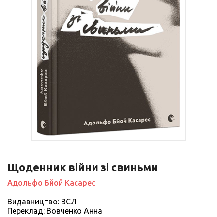
Щоденник війни зі свиньми
Адольфо Бйой Касарес
Видавництво: ВСЛ
Переклад: Вовченко Анна