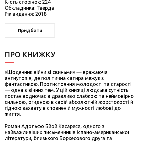
К-сть сторiнок: 224
Обкладинка: Тверда
Рiк видання: 2018
Придбати
ПРО КНИЖКУ
«Щоденник війни зі свиньми» — вражаюча
антиутопія, де політична сатира межує з
фантастикою. Протистояння молодості та старості
— одна з вічних тем. У цій книжці людська сутність
постає водночас відразливо слабкою та неймовірно
сильною, огидною в своїй абсолютній жорстокості й
гідною захвату в сповненій мужності любові до
життя.
Роман Адольфо Бйой Касареса, одного з
найважливіших письменників іспано-американської
літератури, близького Борхесового друга та