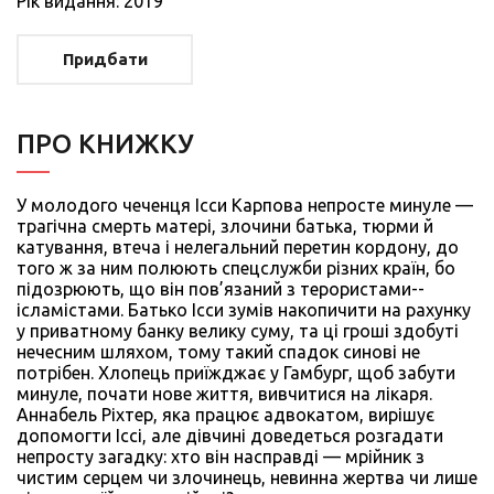
Рiк видання: 2019
Придбати
ПРО КНИЖКУ
У молодого чеченця Ісси Карпова непросте минуле —
трагічна смерть матері, злочини батька, тюрми й
катування, втеча і нелегальний перетин кордону, до
того ж за ним полюють спецслужби різних країн, бо
підозрюють, що він пов’язаний з терористами-­
ісламістами. Батько Ісси зумів накопичити на рахунку
у приватному банку велику суму, та ці гроші здобуті
нечесним шляхом, тому такий спадок синові не
потрібен. Хлопець приїжджає у Гамбург, щоб забути
минуле, почати нове життя, вивчитися на лікаря.
Аннабель Ріхтер, яка працює адвокатом, вирішує
допомогти Іссі, але дівчині доведеться розгадати
непросту загадку: хто він насправді — мрійник з
чистим серцем чи злочинець, невинна жертва чи лише