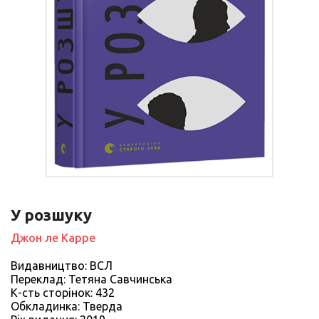
У розшуку
Джон ле Карре
Видавництво: ВСЛ
Переклад: Тетяна Савчинська
К-сть сторiнок: 432
Обкладинка: Тверда