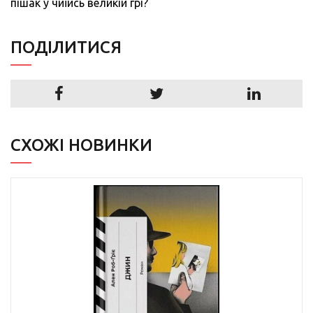
пішак у чиїйсь великій грі?
ПОДIЛИТИСЯ
СХОЖІ НОВИНКИ