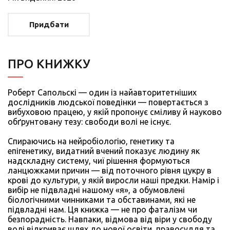
Придбати
ПРО КНИЖКУ
Роберт Сапольскі — один із найавторитетніших
дослідників людської поведінки — повертається з
вибуховою працею, у якій пропонує сміливу й науково
обґрунтовану тезу: свободи волі не існує.
Спираючись на нейробіологію, генетику та
епігенетику, видатний вчений показує людину як
надскладну систему, чиї рішення формуються
ланцюжками причин — від поточного рівня цукру в
крові до культури, у якій виросли наші предки. Намір і
вибір не підвладні нашому «я», а обумовлені
біологічними чинниками та обставинами, які не
підвладні нам. Ця книжка — не про фаталізм чи
безпорадність. Навпаки, відмова від віри у свободу
волі відкриває шлях до нової освіти, правосуддя та