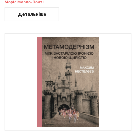
Моріс Мерло-Понті
Детальніше